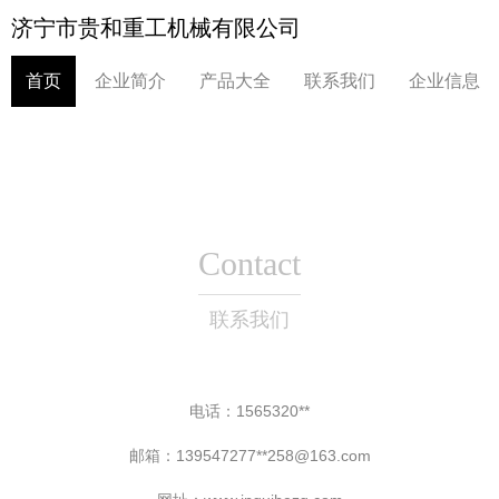
济宁市贵和重工机械有限公司
首页
企业简介
产品大全
联系我们
企业信息
Contact
联系我们
电话：1565320**
邮箱：139547277**
258@163.com