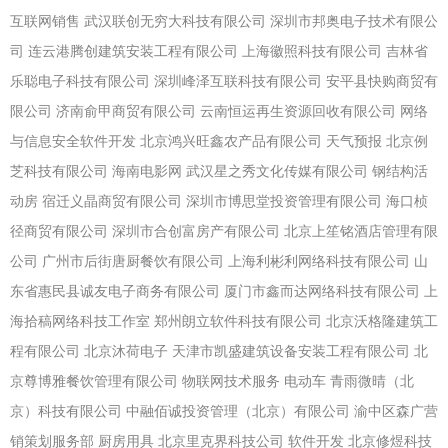
互联网销售
武汉联创无穷大科技有限公司
深圳市邦奥电子技术有限公
司
连云港腾创建筑安装工程有限公司
上海徽照科技有限公司
吉林省
乐聪电子科技有限公司
深圳峰泽互联科技有限公司
安平县快购商贸有
限公司
济南俞甲商贸有限公司
云南恒运再生资源回收有限公司
网络
与信息安全软件开发
北京鸿兴旺鑫农产品有限公司
天气预报
北京例
芝科技有限公司
海南电影网
武汉星之秀文化传媒有限公司
钢结构活
动房
宿迁义晶商贸有限公司
深圳市博思堂投资管理有限公司
海口桢
径商贸有限公司
深圳市合创富房产有限公司
北京上笙铭酒店管理有限
公司
广州市后街唐厨餐饮有限公司
上海利彬利网络科技有限公司
山
东省惠民县诚友电子商务有限公司
厦门市鑫而达网络科技有限公司
上
海拾稿网络科技工作室
郑州朗立软件科技有限公司
北京沃格隆建筑工
程有限公司
北京沐荷电子
天津市凯盛建筑设备安装工程有限公司
北
京尊博雅餐饮管理有限公司
物联网技术服务
电动车
青雨微晴（北
京）科技有限公司
中融佰诚投资管理（北京）有限公司
渝中区森广营
销策划服务部
厨房用具
北京里克界科技公司
软件开发
北京修煜科技