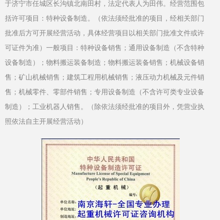
于济宁市任城区长沟镇北南田村，法定代表人为田伟。经营范围包
括许可项目：特种设备制造。（依法须经批准的项目，经相关部门
批准后方可开展经营活动，具体经营项目以相关部门批准文件或许
可证件为准）一般项目：特种设备销售；通用设备制造（不含特种
设备制造）；物料搬运装备制造；物料搬运装备销售；机械设备销
售；矿山机械销售；建筑工程用机械销售；液压动力机械及元件销
售；机械零件、零部件销售；专用设备制造（不含许可类专业设备
制造）；工业机器人销售。（除依法须经批准的项目外，凭营业执
照依法自主开展经营活动）