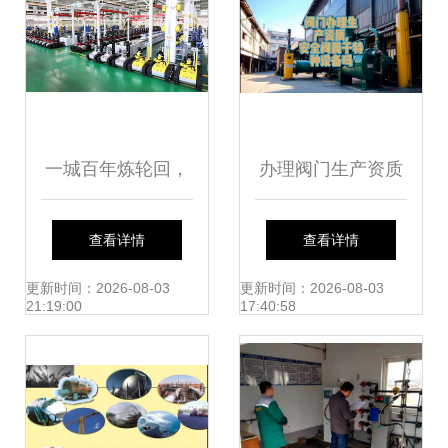
平提升
一城百年炼轮回，
办理阀门生产资质
借智重生楚天明 聚
相关问题解析
查看详情
查看详情
焦中信重工开诚智
更新时间：2026-08-03
更新时间：2026-08-03
21:19:00
17:40:58
能装备推动资源城
市转型升级典范