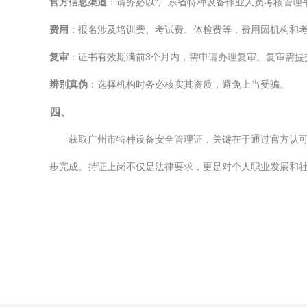
官方信息渠道
：请务必以“广东省特种设备作业人员考核管理
费用
：报名涉及培训费、考试费、体检费等，费用因机构和
复审
：证书有效期满前3个月内，需申请办理复审。复审需提
辨别真伪
：选择机构时务必核实其资质，避免上当受骗。
四、
获取广州市特种设备安全管理证，关键在于通过官方认
步完成。持证上岗不仅是法律要求，更是对个人职业发展和